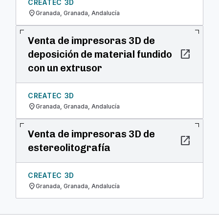
CREATEC 3D
location_on
Granada, Granada, Andalucía
Venta de impresoras 3D de
open_in_new
deposición de material fundido
con un extrusor
CREATEC 3D
location_on
Granada, Granada, Andalucía
Venta de impresoras 3D de
open_in_new
estereolitografía
CREATEC 3D
location_on
Granada, Granada, Andalucía