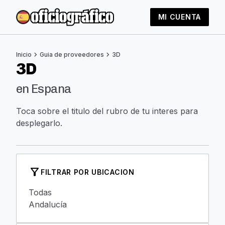
MI CUENTA
chevron_right
chevron_right
Inicio
Guia de proveedores
3D
3D
en Espana
Toca sobre el titulo del rubro de tu interes para
desplegarlo.
filter_alt
FILTRAR POR UBICACION
Todas
Andalucía