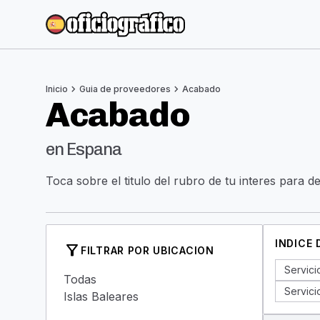
chevron_right
chevron_right
Inicio
Guia de proveedores
Acabado
Acabado
en Espana
Toca sobre el titulo del rubro de tu interes para d
INDICE
filter_alt
FILTRAR POR UBICACION
Servici
Todas
Servici
Islas Baleares