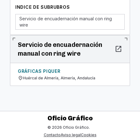
INDICE DE SUBRUBROS
Servicio de encuadernación manual con ring
wire
Servicio de encuadernación
open_in_new
manual con ring wire
GRÁFICAS PIQUER
location_on
Huércal de Almería, Almería, Andalucía
Oficio Gráfico
© 2026 Oficio Gráfico.
Contacto
Aviso legal
Cookies