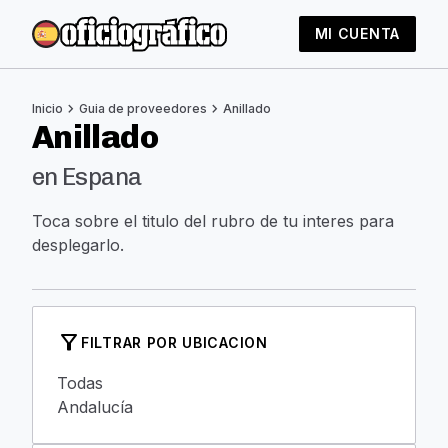
MI CUENTA
chevron_right
chevron_right
Inicio
Guia de proveedores
Anillado
Anillado
en Espana
Toca sobre el titulo del rubro de tu interes para
desplegarlo.
filter_alt
FILTRAR POR UBICACION
Todas
Andalucía