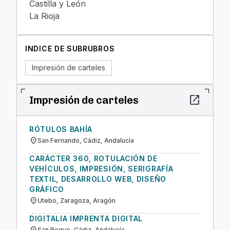
Castilla y León
La Rioja
INDICE DE SUBRUBROS
Impresión de carteles
open_in_new
Impresión de carteles
RÓTULOS BAHÍA
location_on
San Fernando, Cádiz, Andalucía
CARÁCTER 360, ROTULACIÓN DE
VEHÍCULOS, IMPRESIÓN, SERIGRAFÍA
TEXTIL, DESARROLLO WEB, DISEÑO
GRÁFICO
location_on
Utebo, Zaragoza, Aragón
DIGITALIA IMPRENTA DIGITAL
San Roque, Cádiz, Andalucía