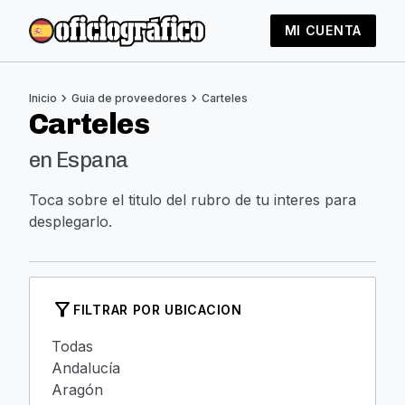
MI CUENTA
chevron_right
chevron_right
Inicio
Guia de proveedores
Carteles
Carteles
en Espana
Toca sobre el titulo del rubro de tu interes para
desplegarlo.
filter_alt
FILTRAR POR UBICACION
Todas
Andalucía
Aragón