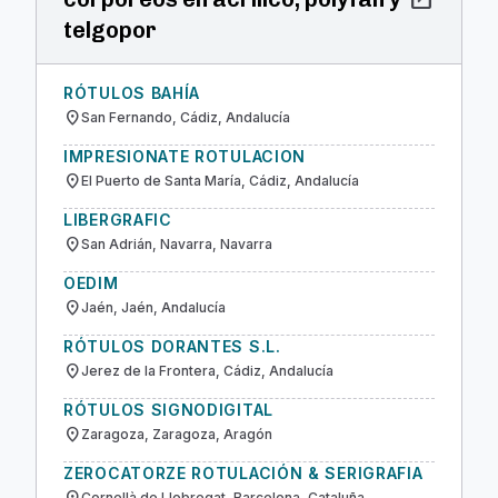
telgopor
RÓTULOS BAHÍA
location_on
San Fernando, Cádiz, Andalucía
IMPRESIONATE ROTULACION
location_on
El Puerto de Santa María, Cádiz, Andalucía
LIBERGRAFIC
location_on
San Adrián, Navarra, Navarra
OEDIM
location_on
Jaén, Jaén, Andalucía
RÓTULOS DORANTES S.L.
location_on
Jerez de la Frontera, Cádiz, Andalucía
RÓTULOS SIGNODIGITAL
location_on
Zaragoza, Zaragoza, Aragón
ZEROCATORZE ROTULACIÓN & SERIGRAFIA
Cornellà de Llobregat, Barcelona, Cataluña