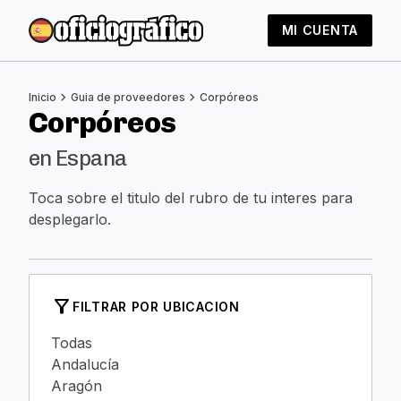
MI CUENTA
chevron_right
chevron_right
Inicio
Guia de proveedores
Corpóreos
Corpóreos
en Espana
Toca sobre el titulo del rubro de tu interes para
desplegarlo.
filter_alt
FILTRAR POR UBICACION
Todas
Andalucía
Aragón