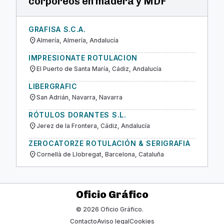
corpóreos en madera y MDF
GRAFISA S.C.A.
location_on
Almería, Almería, Andalucía
IMPRESIONATE ROTULACION
location_on
El Puerto de Santa María, Cádiz, Andalucía
LIBERGRAFIC
location_on
San Adrián, Navarra, Navarra
RÓTULOS DORANTES S.L.
location_on
Jerez de la Frontera, Cádiz, Andalucía
ZEROCATORZE ROTULACIÓN & SERIGRAFIA
location_on
Cornellà de Llobregat, Barcelona, Cataluña
Oficio Gráfico
© 2026 Oficio Gráfico.
Contacto
Aviso legal
Cookies