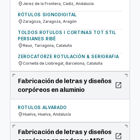
location_on
Jerez de la Frontera, Cádiz, Andalucía
RÓTULOS SIGNODIGITAL
location_on
Zaragoza, Zaragoza, Aragón
TOLDOS ROTULOS I CORTINAS TOT STIL
PERSIANES RIBÉ
location_on
Reus, Tarragona, Cataluña
ZEROCATORZE ROTULACIÓN & SERIGRAFIA
location_on
Cornellà de Llobregat, Barcelona, Cataluña
Fabricación de letras y diseños
open_in_new
corpóreos en aluminio
ROTULOS ALVARADO
location_on
Huelva, Huelva, Andalucía
Fabricación de letras y diseños
open_in_new