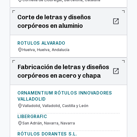
location_on
Corte de letras y diseños
open_in_new
corpóreos en aluminio
ROTULOS ALVARADO
location_on
Huelva, Huelva, Andalucía
Fabricación de letras y diseños
open_in_new
corpóreos en acero y chapa
ORNAMENTIUM RÓTULOS INNOVADORES
VALLADOLID
location_on
Valladolid, Valladolid, Castilla y León
LIBERGRAFIC
location_on
San Adrián, Navarra, Navarra
RÓTULOS DORANTES S.L.