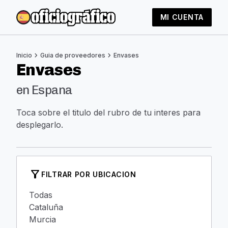
MI CUENTA
chevron_right
chevron_right
Inicio
Guia de proveedores
Envases
Envases
en Espana
Toca sobre el titulo del rubro de tu interes para
desplegarlo.
filter_alt
FILTRAR POR UBICACION
Todas
Cataluña
Murcia