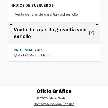
INDICE DE SUBRUBROS
Venta de fajas de garantía void en rollo
Venta de fajas de garantía void
open_in_new
en rollo
PRO EMBALAJES
location_on
Madrid, Madrid, Madrid
Oficio Gráfico
© 2026 Oficio Gráfico.
Contacto
Aviso legal
Cookies