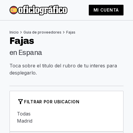
MI CUENTA
chevron_right
chevron_right
Inicio
Guia de proveedores
Fajas
Fajas
en Espana
Toca sobre el titulo del rubro de tu interes para
desplegarlo.
filter_alt
FILTRAR POR UBICACION
Todas
Madrid