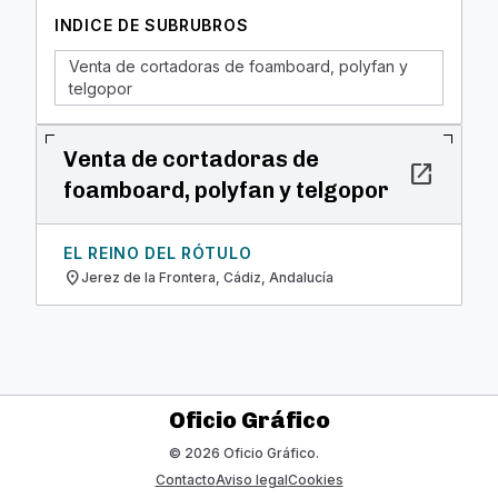
INDICE DE SUBRUBROS
Venta de cortadoras de foamboard, polyfan y
telgopor
Venta de cortadoras de
open_in_new
foamboard, polyfan y telgopor
EL REINO DEL RÓTULO
location_on
Jerez de la Frontera, Cádiz, Andalucía
Oficio Gráfico
© 2026 Oficio Gráfico.
Contacto
Aviso legal
Cookies