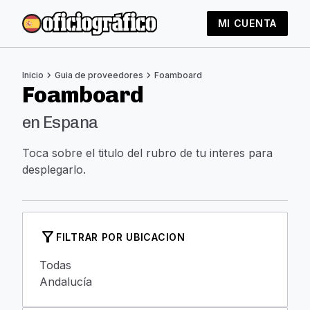
MI CUENTA
chevron_right
chevron_right
Inicio
Guia de proveedores
Foamboard
Foamboard
en Espana
Toca sobre el titulo del rubro de tu interes para
desplegarlo.
filter_alt
FILTRAR POR UBICACION
Todas
Andalucía