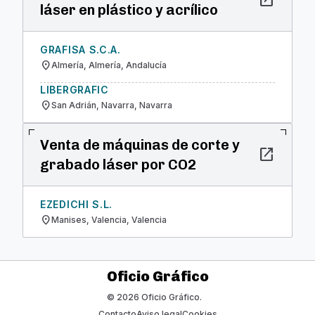
open_in_new
láser en plástico y acrílico
GRAFISA S.C.A.
location_on
Almería, Almería, Andalucía
LIBERGRAFIC
location_on
San Adrián, Navarra, Navarra
Venta de máquinas de corte y
open_in_new
grabado láser por CO2
EZEDICHI S.L.
location_on
Manises, Valencia, Valencia
Oficio Gráfico
© 2026 Oficio Gráfico.
Contacto
Aviso legal
Cookies