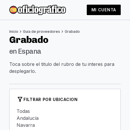
MI CUENTA
chevron_right
chevron_right
Inicio
Guia de proveedores
Grabado
Grabado
en Espana
Toca sobre el titulo del rubro de tu interes para
desplegarlo.
filter_alt
FILTRAR POR UBICACION
Todas
Andalucía
Navarra