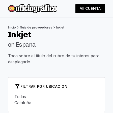
MI CUENTA
chevron_right
chevron_right
Inicio
Guia de proveedores
Inkjet
Inkjet
en Espana
Toca sobre el titulo del rubro de tu interes para
desplegarlo.
filter_alt
FILTRAR POR UBICACION
Todas
Cataluña