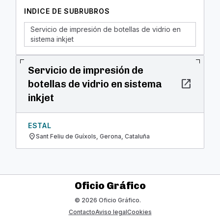
INDICE DE SUBRUBROS
Servicio de impresión de botellas de vidrio en
sistema inkjet
Servicio de impresión de
open_in_new
botellas de vidrio en sistema
inkjet
ESTAL
location_on
Sant Feliu de Guíxols, Gerona, Cataluña
Oficio Gráfico
© 2026 Oficio Gráfico.
Contacto
Aviso legal
Cookies