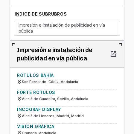
INDICE DE SUBRUBROS
Impresión e instalación de publicidad en vía
pública
Impresión e instalación de
open_in_new
publicidad en vía pública
RÓTULOS BAHÍA
location_on
San Fernando, Cádiz, Andalucía
FORTE RÓTULOS
location_on
Alcalá de Guadaíra, Sevilla, Andalucía
INCOGRAF DISPLAY
location_on
Alcalá de Henares, Madrid, Madrid
VISIÓN GRÁFICA
location_on
Granada, Andalucía