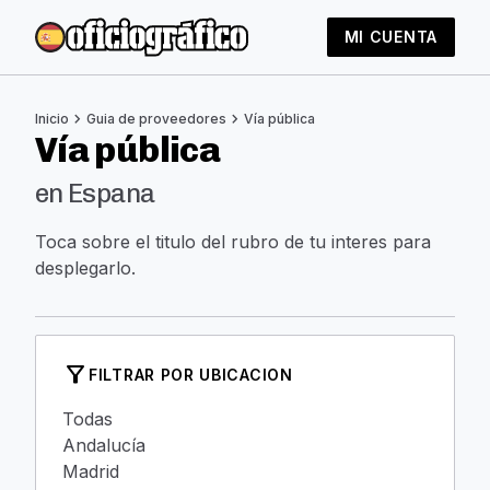
MI CUENTA
chevron_right
chevron_right
Inicio
Guia de proveedores
Vía pública
Vía pública
en Espana
Toca sobre el titulo del rubro de tu interes para
desplegarlo.
filter_alt
FILTRAR POR UBICACION
Todas
Andalucía
Madrid