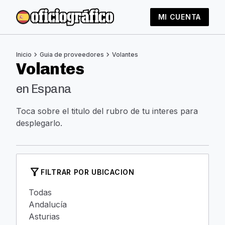
MI CUENTA
chevron_right
chevron_right
Inicio
Guia de proveedores
Volantes
Volantes
en Espana
Toca sobre el titulo del rubro de tu interes para
desplegarlo.
filter_alt
FILTRAR POR UBICACION
Todas
Andalucía
Asturias